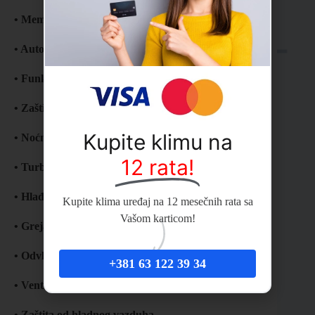
• Memorija položaja krilaca
• Automatski rad
• Funkcija samočišćenja
• Zaštita od zamrzavanja
Kupite klimu na
• Noćni režim rada
12 rata!
• Turbo rad
• Hlađenje
Kupite klima uređaj na 12 mesečnih rata sa
Vašom karticom!
• Grejanje
• Odvlaživanje
+381 63 122 39 34
• Ventiliranje – provetravanje
• Zaštita od hladnog vazduha