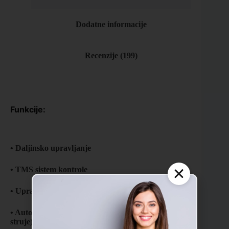
Dodatne informacije
Recenzije (199)
Funkcije:
• Daljinsko upravljanje
• TMS sistem kontrole
• Upravljanje glasom
• Automatsko ponovno uključenje (kod nestanka
struje)