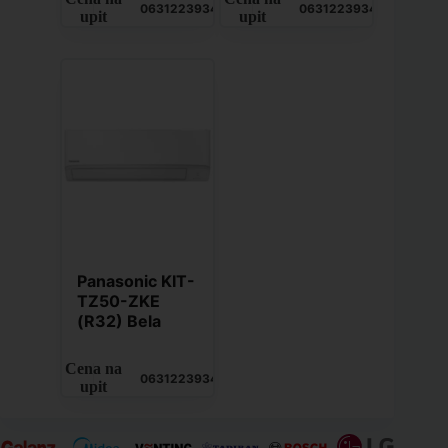
0631223934
0631223934
upit
upit
Panasonic KIT-
TZ50-ZKE
(R32) Bela
Cena na
0631223934
upit