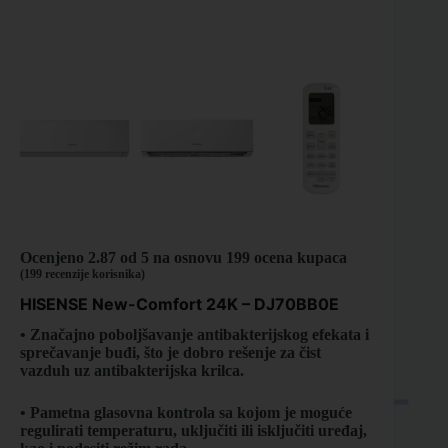
Ocenjeno
2.87
od 5 na osnovu
199
ocena kupaca
(
199
recenzije korisnika)
HISENSE New-Comfort 24K – DJ70BB0E
• Značajno poboljšavanje antibakterijskog efekata i
sprečavanje buđi, što je dobro rešenje za čist
vazduh uz antibakterijska krilca.
• Pametna glasovna kontrola sa kojom je moguće
regulirati temperaturu, uključiti ili isključiti uređaj,