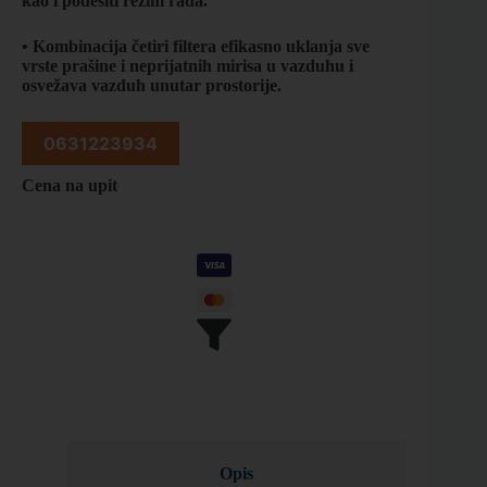
kao i podesiti režim rada.
• Kombinacija četiri filtera efikasno uklanja sve
vrste prašine i neprijatnih mirisa u vazduhu i
osvežava vazduh unutar prostorije.
0631223934
Cena na upit
Opis