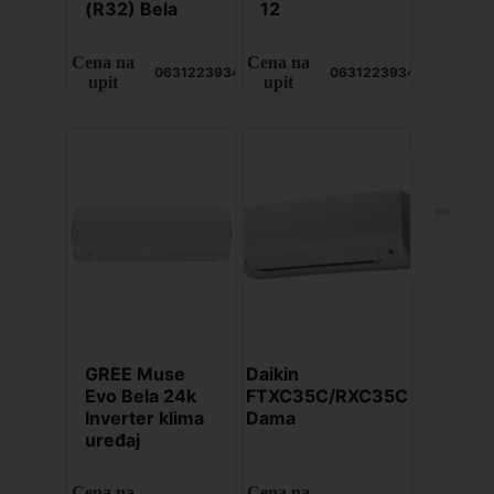
(R32) Bela
12
Cena na
Cena na
0631223934
0631223934
upit
upit
GREE Muse
Daikin
Evo Bela 24k
FTXC35C/RXC35C
Inverter klima
Dama
uređaj
Cena na
Cena na