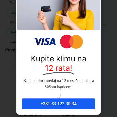
Veličina sobe
Od 60 do 80 м2
Energetska klasa hlađenja
A+++
WI-FI
Da
Boja
Bela
Garancija
5 godina
Povezani proizvodi
Kupite klimu na
12 rata!
Kupite klima uređaj na 12 mesečnih rata sa
Vašom karticom!
+381 63 122 39 34
Panasonic
Daikin