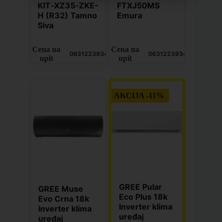
KIT‑XZ35‑ZKE-
FTXJ50MS
H (R32) Tamno
Emura
Siva
Cena na
Cena na
0631223934
0631223934
upit
upit
AKCIJA -11%
GREE Pular
GREE Muse
Eco Plus 18k
Evo Crna 18k
Inverter klima
Inverter klima
uređaj
uređaj