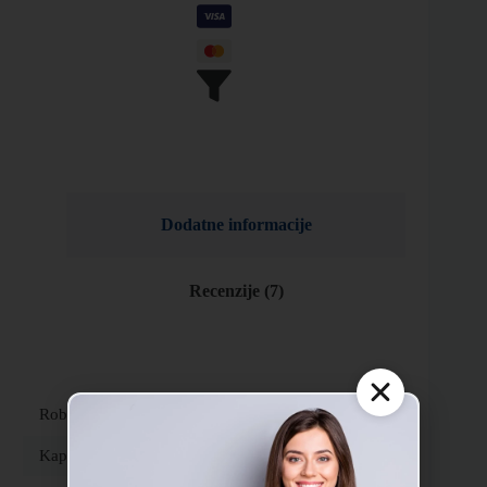
Dodatne informacije
Recenzije (7)
Robna marka
MDV
Kapacitet hlađenja
18000 BTU