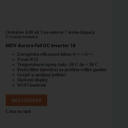
Ocenjeno
4.00
od 5 na osnovu
7
ocena kupaca
(
7
recenzije korisnika)
MDV Aurora Full DC Inverter 18
Energetska efikasnost klima A+++/A++
Freon R32
Temperaturni opseg rada -20 C do + 50 C
Perivi filter (mrežica) za prašinu velike gustine
Grejač u spoljnoj jedinici
Skriveni displej
Wi-Fi kontrola
0631223934
Cena na upit