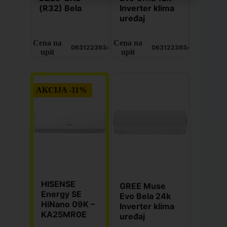
(R32) Bela
Inverter klima
uređaj
Cena na
Cena na
0631223934
0631223934
upit
upit
AKCIJA -11%
HISENSE
GREE Muse
Energy SE
Evo Bela 24k
HiNano 09K –
Inverter klima
KA25MR0E
uređaj