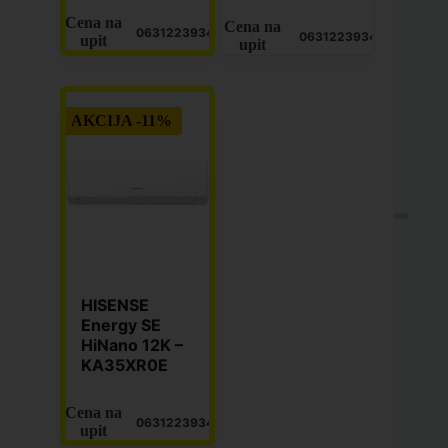
Cena na
Cena na
0631223934
0631223934
upit
upit
AKCIJA -11%
HISENSE
Energy SE
HiNano 12K –
KA35XR0E
Cena na
0631223934
upit