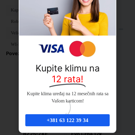
Kapacitet hlađenja
18000 BTU
Robna marka
Midea
Veličina sobe
Od 60 do 80 м2
WI-FI
Wi-Fi Ready
Povezani proizvodi
Kupite klimu na
12 rata!
Kupite klima uređaj na 12 mesečnih rata sa
Vašom karticom!
+381 63 122 39 34
Panasonic KIT-
GREE Muse
BZ25-ZKE
Evo Crna 12k