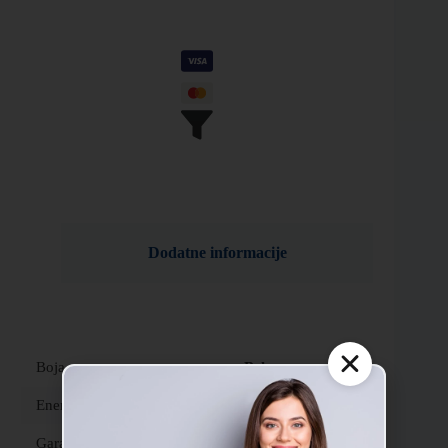
Dodatne informacije
Boja
Bela
Energetska klasa hlađenja
A++
Garancija
2 godine